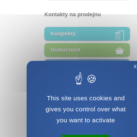
Kontakty na prodejnu
Koupelny
Domácnost
Železářství
X
Svítidla
This site uses cookies and
Nábytek
gives you control over what
you want to activate
Rychlý dotaz