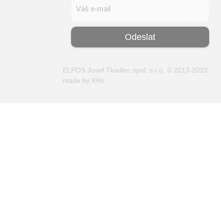
ELPOS Josef Tkadlec spol. s r.o. © 2013-2023
made by
KHs